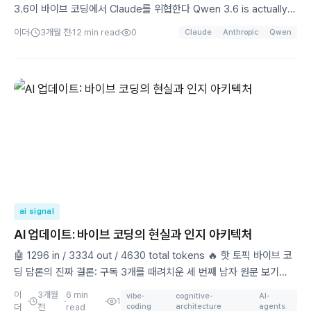
3.6이 바이브 코딩에서 Claude를 위협한다 Qwen 3.6 is actually
useful for vibe-coding, and way cheaper than
이더
3개월 전
12
min read
0
Claude
Anthropic
Qwen
Claude(https://www.reddit.com/r/LocalLLaMA/comm
ai signal
AI 업데이트: 바이브 코딩의 현실과 인지 아키텍처
🤖 1296 in / 3334 out / 4630 total tokens 🔥 핫 토픽 바이브 코
딩 담론의 진짜 결론: 구독 3개를 때려치운 세 번째 남자 원문 보기
(https://i.redd.it/p2u20339nqug1.png) Reddit r/LocalLLaMA
이
3개월
6
min
vibe-
cognitive-
AI-
1
에서 화제가 된 이 밈은 "바이브 코딩" 담론의 핵심을 찌른다. 첫 번째
더
전
read
coding
architecture
agents